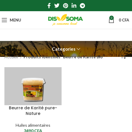
0
MENU
0
CFA
Categories
Accueil
Produits identifiés “Beurre de Karité bio”
Beurre de Karité pure-
Nature
Huiles alimentaires
3490
CFA