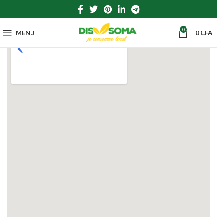
0
MENU
0
CFA