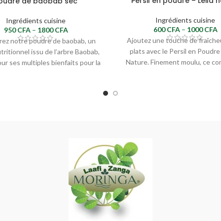
Persil en poudre – Leila 
oudre de baobab sec
Ingrédients cuisine
Ingrédients cuisine
600
CFA
–
1000
CFA
950
CFA
–
1800
CFA
Ajoutez une touche de fraîche
ez notre poudre de baobab, un
plats avec le Persil en Poudre 
tritionnel issu de l’arbre Baobab,
Nature. Finement moulu, ce c
ur ses multiples bienfaits pour la
santé.