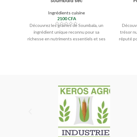
Soumbala sec
P
Ingrédients cuisine
2100
CFA
Découvrez les graines de Soumbala, un
Découvr
ingrédient unique reconnu pour sa
trésor nu
richesse en nutriments essentiels et ses
réputé po
propriétés bénéfiques pour