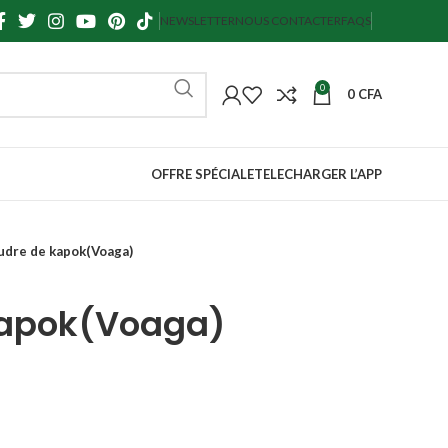
NEWSLETTER
NOUS CONTACTER
FAQS
0
0
CFA
OFFRE SPÉCIALE
TELECHARGER L’APP
udre de kapok(Voaga)
kapok(Voaga)