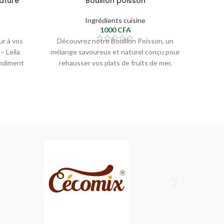
nature
Bouillon poisson
Ingrédients cuisine
1000
CFA
ur à vos
Découvrez notre Bouillon Poisson, un
– Leila
mélange savoureux et naturel conçu pour
ondiment
rehausser vos plats de fruits de mer,
soupes et