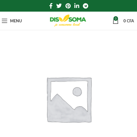
0
MENU
0
CFA