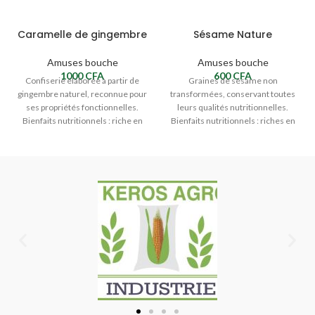
Caramelle de gingembre
Sésame Nature
Amuses bouche
Amuses bouche
1000
CFA
600
CFA
Confiserie élaborée à partir de
Graines de sésame non
gingembre naturel, reconnue pour
transformées, conservant toutes
ses propriétés fonctionnelles.
leurs qualités nutritionnelles.
Bienfaits nutritionnels : riche en
Bienfaits nutritionnels : riches en
composés actifs du
protéines végétales, fibres et
antioxydants.