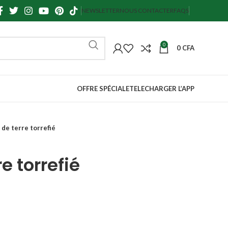
NEWSLETTER
NOUS CONTACTER
FAQS
0
0
CFA
OFFRE SPÉCIALE
TELECHARGER L’APP
 de terre torrefié
e torrefié