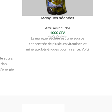
Bis
Mangues séchées
Amuses bouche
1000
CFA
La mangue séchée est une source
Craqu
concentrée de plusieurs vitamines et
Patate
minéraux bénéfiques pour la santé. Voici
sav
les principaux bienfaits
de sucre,
tion.
 d’énergie
 minéraux