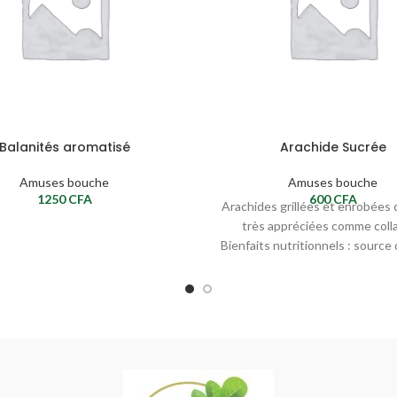
Balanités aromatisé
Arachide Sucrée
Amuses bouche
Amuses bouche
1250
CFA
600
CFA
Arachides grillées et enrobées 
très appréciées comme colla
Bienfaits nutritionnels : source
rapide, protéines végétales et