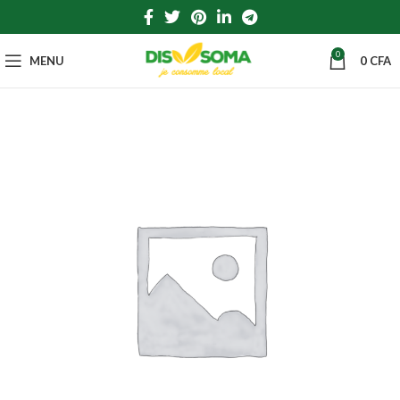
0
MENU
0
CFA