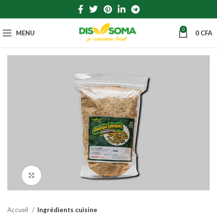
0
MENU
0
CFA
Click to enlarge
Accueil
Ingrédients cuisine