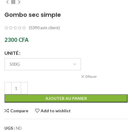
Gombo sec simple
(
5390
avis client)
2300
CFA
UNITÉ
Effacer
AJOUTER AU PANIER
Compare
Add to wishlist
UGS :
ND