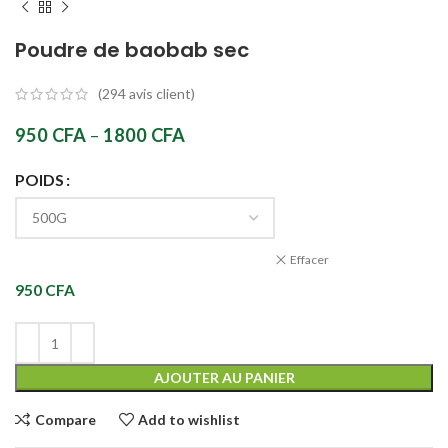
Poudre de baobab sec
(
294
avis client)
950
CFA
–
1800
CFA
POIDS
Effacer
950
CFA
AJOUTER AU PANIER
Compare
Add to wishlist