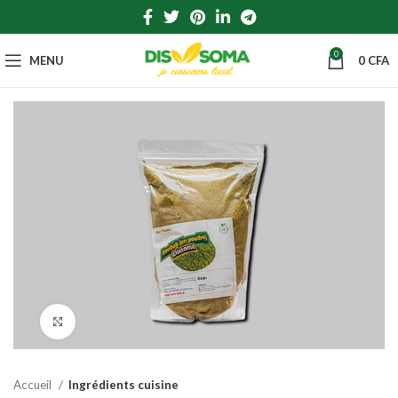
0
MENU
0
CFA
Click to enlarge
Accueil
Ingrédients cuisine