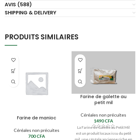
AVIS (588)
SHIPPING & DELIVERY
PRODUITS SIMILAIRES
Farine de galette au
petit mil
Céréales non précuites
Farine de manioc
1490
CFA
La Farine de Galette au Petit Mil
Céréales non précuites
est un produit locaux issu du petit
700
CFA
mil, une céréale ancienne riche en