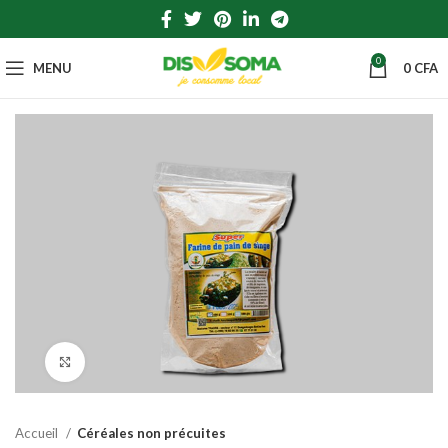
0
MENU
0
CFA
Click to enlarge
Accueil
Céréales non précuites