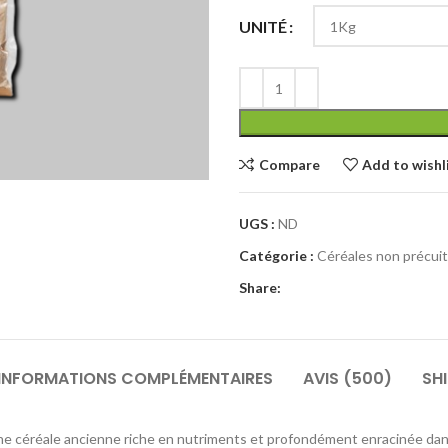
UNITÉ
Compare
Add to wishl
UGS :
ND
Catégorie :
Céréales non précui
Share:
INFORMATIONS COMPLÉMENTAIRES
AVIS (500)
SHI
, une céréale ancienne riche en nutriments et profondément enracinée dans 