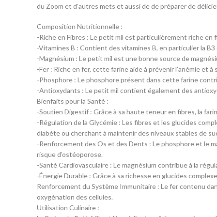
du Zoom et d’autres mets et aussi de de préparer de délicieu
Composition Nutritionnelle :
-Riche en Fibres : Le petit mil est particulièrement riche en f
-Vitamines B : Contient des vitamines B, en particulier la B3
-Magnésium : Le petit mil est une bonne source de magnésium
-Fer : Riche en fer, cette farine aide à prévenir l’anémie et 
-Phosphore : Le phosphore présent dans cette farine contribu
-Antioxydants : Le petit mil contient également des antioxyd
Bienfaits pour la Santé :
-Soutien Digestif : Grâce à sa haute teneur en fibres, la farine
-Régulation de la Glycémie : Les fibres et les glucides comp
diabète ou cherchant à maintenir des niveaux stables de suc
-Renforcement des Os et des Dents : Le phosphore et le magn
risque d’ostéoporose.
-Santé Cardiovasculaire : Le magnésium contribue à la régulat
-Énergie Durable : Grâce à sa richesse en glucides complexes
Renforcement du Système Immunitaire : Le fer contenu dans 
oxygénation des cellules.
Utilisation Culinaire :