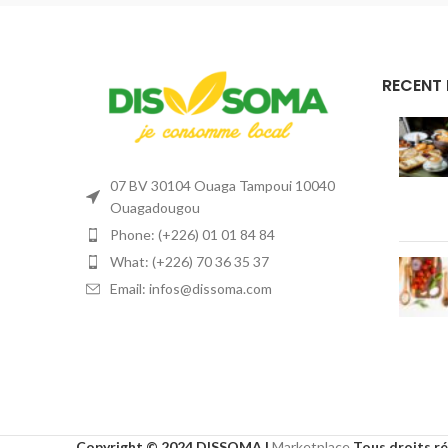
RECENT
07 BV 30104 Ouaga Tampoui 10040
Ouagadougou
Phone: (+226) 01 01 84 84
What: (+226) 70 36 35 37
Email: infos@dissoma.com
Copyright © 2024 DISSOMA |
Marketplace
Tous droits r