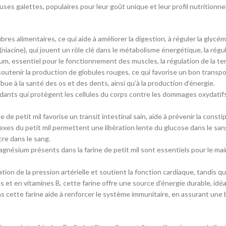
ses galettes, populaires pour leur goût unique et leur profil nutritionne
ibres alimentaires, ce qui aide à améliorer la digestion, à réguler la glycé
 (niacine), qui jouent un rôle clé dans le métabolisme énergétique, la régu
, essentiel pour le fonctionnement des muscles, la régulation de la ten
à soutenir la production de globules rouges, ce qui favorise un bon transp
e à la santé des os et des dents, ainsi qu’à la production d’énergie.
ants qui protègent les cellules du corps contre les dommages oxydatifs, ra
 de petit mil favorise un transit intestinal sain, aide à prévenir la constipa
lexes du petit mil permettent une libération lente du glucose dans le sa
re dans le sang.
ésium présents dans la farine de petit mil sont essentiels pour le mainti
ion de la pression artérielle et soutient la fonction cardiaque, tandis que
 et en vitamines B, cette farine offre une source d’énergie durable, idéa
cette farine aide à renforcer le système immunitaire, en assurant une