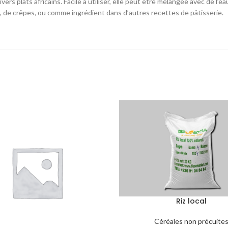
ivers plats africains. Facile à utiliser, elle peut être mélangée avec de l’e
s, de crêpes, ou comme ingrédient dans d’autres recettes de pâtisserie.
Riz local
Céréales non précuite