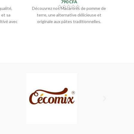
790
CFA
Découvrez nos Macaronis de pomme de
Décou
ualité,
terre, une alternative délicieuse et
trad
 et sa
originale aux pâtes traditionnelles.
nut
ltivé avec
Fabriqués à partir de farine
 gustative
ent à une
pour
, le riz
use pour