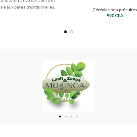
, une alternative délicieuse et
nale aux pâtes traditionnelles.
Céréales non précuite
abriqués à partir de farine
990
CFA