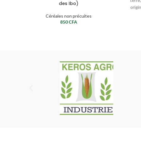
terre
des Ibo)
origi
F
Céréales non précuites
850
CFA