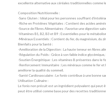
excellente alternative aux céréales traditionnelles comme le 
Composition Nutritionnelle :
-Sans Gluten : Idéal pour les personnes souffrant d’intoléra
-Riche en Protéines Végétales : Contient des acides aminés 
-Source de Fibres Alimentaires : Favorise une digestion saine 
-Vitamines B1, B2, B3 et B9 : Essentielles pour le métaboli
-Minéraux Essentiels : Contient du fer, du magnésium, du zi
Bienfaits pour la Santé :
-Amélioration de la Digestion : La haute teneur en fibres alime
-Régulation du Poids : Grâce à son faible indice glycémique, l
-Soutien Énergétique : Les vitamines B présentes dans le foni
-Renforcement Immunitaire : Les minéraux comme le fer et le
améliorer la qualité du sommeil.
-Santé Cardiovasculaire : Le fonio contribue à une bonne san
Utilisation Culinaire :
Le fonio non précuit est un ingrédient polyvalent qui peut êt
peut être utilisé comme base pour des recettes traditionnel