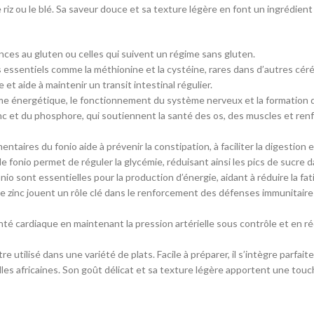
riz ou le blé. Sa saveur douce et sa texture légère en font un ingrédient 
nces au gluten ou celles qui suivent un régime sans gluten.
essentiels comme la méthionine et la cystéine, rares dans d’autres céré
et aide à maintenir un transit intestinal régulier.
sme énergétique, le fonctionnement du système nerveux et la formation d
nc et du phosphore, qui soutiennent la santé des os, des muscles et ren
ntaires du fonio aide à prévenir la constipation, à faciliter la digestion e
e fonio permet de réguler la glycémie, réduisant ainsi les pics de sucre da
o sont essentielles pour la production d’énergie, aidant à réduire la fat
 zinc jouent un rôle clé dans le renforcement des défenses immunitaires,
té cardiaque en maintenant la pression artérielle sous contrôle et en ré
re utilisé dans une variété de plats. Facile à préparer, il s’intègre par
les africaines. Son goût délicat et sa texture légère apportent une touc